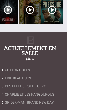
ACTUELLEMENT EN
SALLE
films
COTTON QUEEN
EVIL DEAD BURN
DES FLEURS POUR TOKYO
CHARLIE ET LES KANGOUROUS
SPIDER-MAN: BRAND NEW DAY