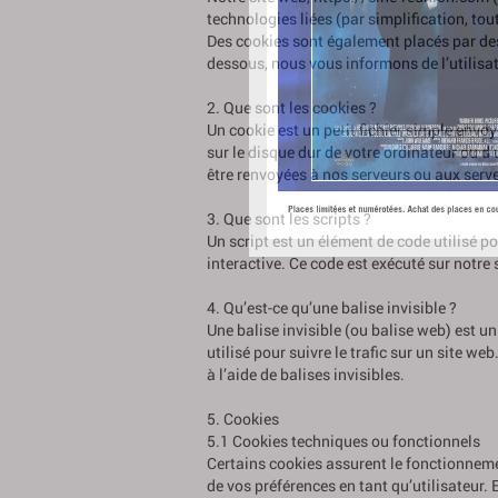
technologies liées (par simplification, to
Des cookies sont également placés par de
dessous, nous vous informons de l’utilisat
2. Que sont les cookies ?
Un cookie est un petit fichier simple envo
sur le disque dur de votre ordinateur ou d
être renvoyées à nos serveurs ou aux serveu
3. Que sont les scripts ?
Un script est un élément de code utilisé p
interactive. Ce code est exécuté sur notre 
4. Qu’est-ce qu’une balise invisible ?
Une balise invisible (ou balise web) est un
utilisé pour suivre le trafic sur un site w
à l’aide de balises invisibles.
5. Cookies
5.1 Cookies techniques ou fonctionnels
Certains cookies assurent le fonctionnemen
de vos préférences en tant qu’utilisateur.