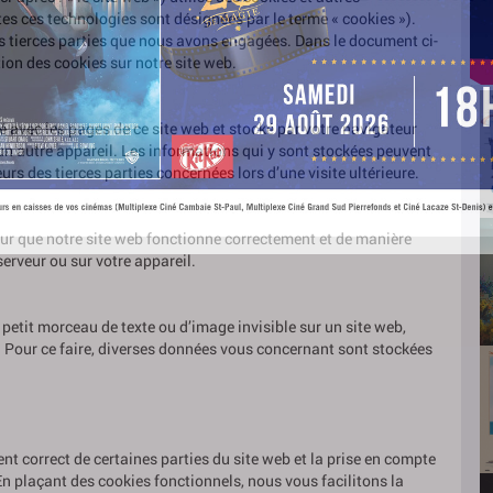
utes ces technologies sont désignées par le terme « cookies »).
s tierces parties que nous avons engagées. Dans le document ci-
ion des cookies sur notre site web.
yé avec les pages de ce site web et stocké par votre navigateur
’un autre appareil. Les informations qui y sont stockées peuvent
rs des tierces parties concernées lors d’une visite ultérieure.
our que notre site web fonctionne correctement et de manière
serveur ou sur votre appareil.
 petit morceau de texte ou d’image invisible sur un site web,
eb. Pour ce faire, diverses données vous concernant sont stockées
t correct de certaines parties du site web et la prise en compte
 En plaçant des cookies fonctionnels, nous vous facilitons la