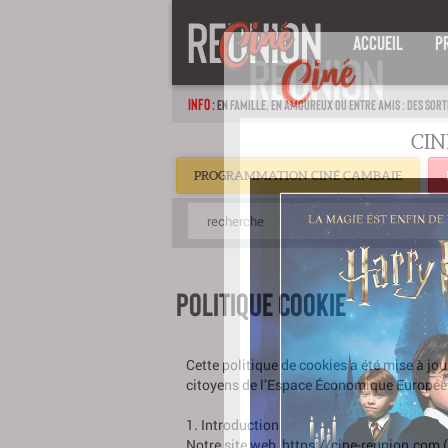
ACCUEIL
P
INFO :
EN FAMILLE, EN AMOUREUX OU ENTRE AMIS : DES SORT
PROGRAMMATION CINÉ CAMBAIE
POLITIQUE COOKIE
Cette politique de cookies a été mise à jou
citoyens de l’Espace Économique Europée
1. Introduction
Notre site web, https://cine-reunion.com (ci