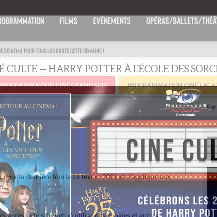
ROGRAMMATION
FILMS
EVÉNEMENTS
OPÉRAS/BALLETS/THÉÂ
IES CINÉMA POUR TOUS LES GOÛTS CETTE SEMAINE !
PROGRAMMATION CINÉ GRAND SUD
PROGRAMMATION CINÉ LACA
Par 
r pour la dernière fois le 23 février 2021 et s’applique aux
n.
-après : « le site web ») utilise des cookies et autres