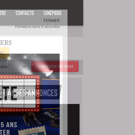
TRE
CONTACTS
CINÉPROG
ZE
titre
CHERCHER UN FILM
BANDES-ANNONCES