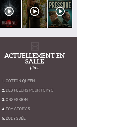
ACTUELLEMENT EN
SALLE
films
COTTON QUEEN
DES FLEURS POUR TOKYO
OBSESSION
TOY STORY 5
L'ODYSSÉE