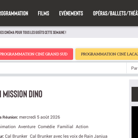
ROGRAMMATION
FILMS
EVÉNEMENTS
OPÉRAS/BALLETS/THÉÂ
IES CINÉMA POUR TOUS LES GOÛTS CETTE SEMAINE !
PROGRAMMATION CINÉ GRAND SUD
PROGRAMMATION CINÉ LACA
Par 
M MISSION DINO
mercredi 5 août 2026
La Réunion:
imation
Aventure
Comédie
Familial
Action
Cal Brunker
Cal Brunker avec les voix de Rain Janjua
ur: