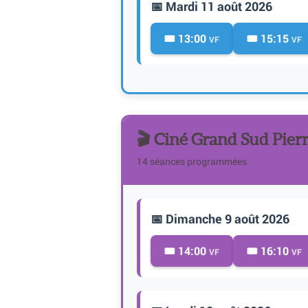
📅 Mardi 11 août 2026
🎟️ 13:00
🎟️ 15:15
VF
VF
🎬 Ciné Grand Sud Pier
14 séances programmées
📅 Dimanche 9 août 2026
🎟️ 14:00
🎟️ 16:10
VF
VF