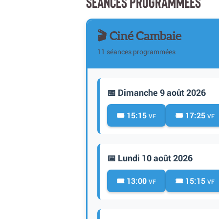
SÉANCES PROGRAMMÉES
🎬 Ciné Cambaie
11 séances programmées
📅 Dimanche 9 août 2026
🎟️ 15:15
🎟️ 17:25
VF
VF
📅 Lundi 10 août 2026
🎟️ 13:00
🎟️ 15:15
VF
VF