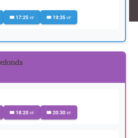
🎟️ 17:25
🎟️ 19:35
VF
VF
refonds
🎟️ 18:20
🎟️ 20:30
VF
VF