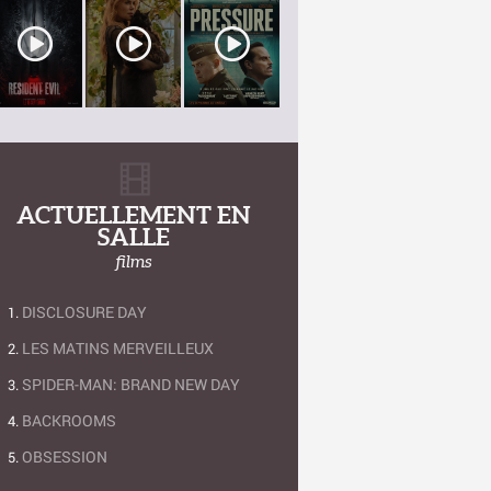
ACTUELLEMENT EN
SALLE
films
DISCLOSURE DAY
LES MATINS MERVEILLEUX
SPIDER-MAN: BRAND NEW DAY
BACKROOMS
OBSESSION