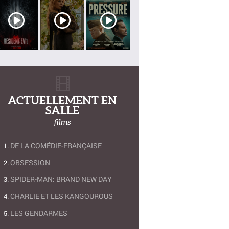
ACTUELLEMENT EN
SALLE
films
DE LA COMÉDIE-FRANÇAISE
OBSESSION
SPIDER-MAN: BRAND NEW DAY
CHARLIE ET LES KANGOUROUS
LES GENDARMES